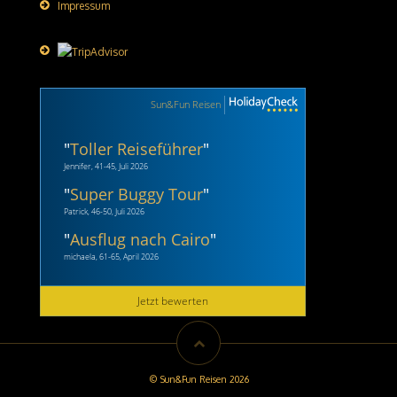
Impressum
Sun&Fun Reisen
"
Toller Reiseführer
"
Jennifer, 41-45, Juli 2026
"
Super Buggy Tour
"
Patrick, 46-50, Juli 2026
"
Ausflug nach Cairo
"
michaela, 61-65, April 2026
Jetzt bewerten
© Sun&Fun Reisen 2026