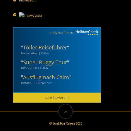
Impressum
Sun&Fun Reisen
"
Toller Reiseführer
"
Jennifer, 41-45, Juli 2026
"
Super Buggy Tour
"
Patrick, 46-50, Juli 2026
"
Ausflug nach Cairo
"
michaela, 61-65, April 2026
Jetzt bewerten
© Sun&Fun Reisen 2026