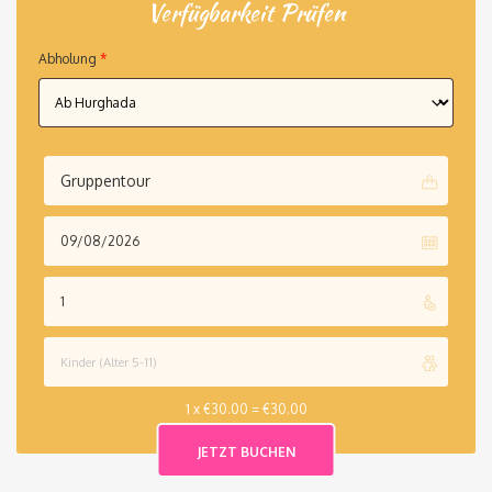
Verfügbarkeit Prüfen
Abholung
*
Gruppentour
1 x
€
30.00
=
€
30.00