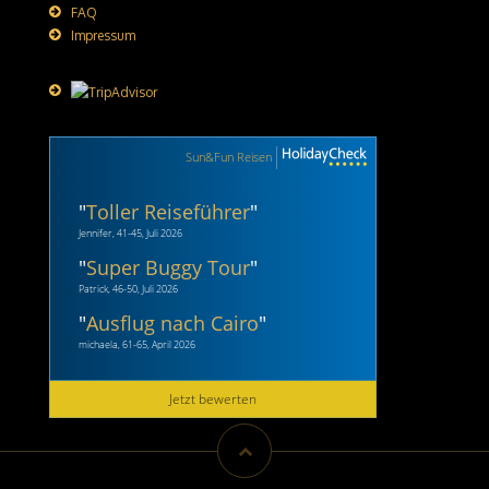
FAQ
Impressum
Sun&Fun Reisen
"
Toller Reiseführer
"
Jennifer, 41-45, Juli 2026
"
Super Buggy Tour
"
Patrick, 46-50, Juli 2026
"
Ausflug nach Cairo
"
michaela, 61-65, April 2026
Jetzt bewerten