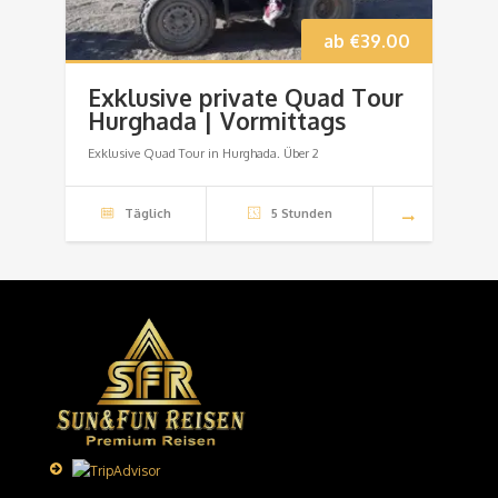
ab
€
39.00
Exklusive private Quad Tour
Hurghada | Vormittags
Exklusive Quad Tour in Hurghada. Über 2
Täglich
5 Stunden
1
…
7
8
9