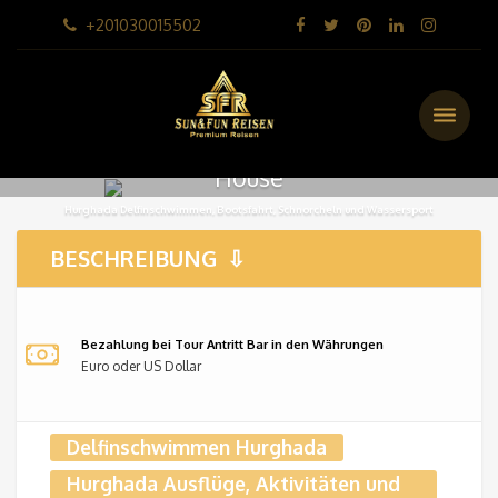
+201030015502
Delfinschwimmen Hurghada | Dolphin
House
Hurghada Delfinschwimmen, Bootsfahrt, Schnorcheln und Wassersport
(81 Bewertungen)
BESCHREIBUNG
Bezahlung bei Tour Antritt Bar in den Währungen
Euro oder US Dollar
Delfinschwimmen Hurghada
Hurghada Ausflüge, Aktivitäten und