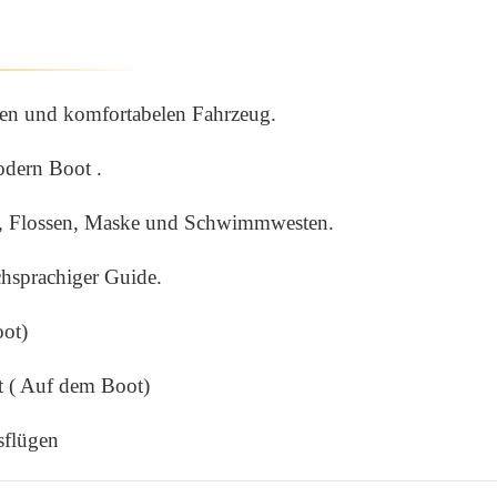
rten und komfortabelen Fahrzeug.
odern Boot .
l, Flossen, Maske und Schwimmwesten.
chsprachiger Guide.
oot)
t ( Auf dem Boot)
sflügen