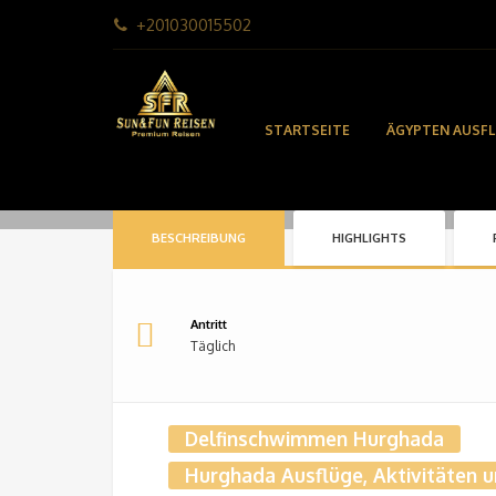
+201030015502
STARTSEITE
ÄGYPTEN AUSF
BESCHREIBUNG
HIGHLIGHTS
Antritt
Täglich
Delfinschwimmen Hurghada
Hurghada Ausflüge, Aktivitäten 