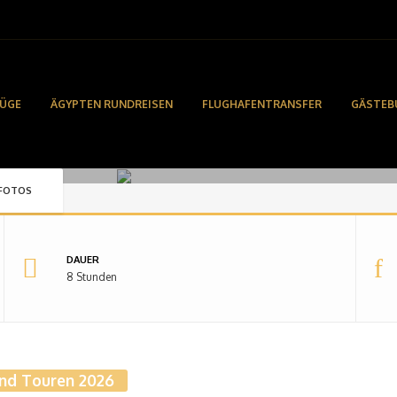
Private Bootstour ab Hurghada
LÜGE
ÄGYPTEN RUNDREISEN
FLUGHAFENTRANSFER
GÄSTEB
Privater individueller Bootausflug ab Hurghada
(4 Bewertungen)
FOTOS
DAUER
8 Stunden
und Touren 2026