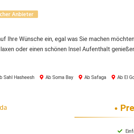
cher Anbieter
 auf Ihre Wünsche ein, egal was Sie machen möcht
Relaxen oder einen schönen Insel Aufenthalt genieß
b Sahl Hasheesh
Ab Soma Bay
Ab Safaga
Ab El G
Pre
ada
Ein