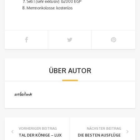
Seti I (sehr exklusiv): b2000 EGP
Memnonkolosse: kostenlos
ÜBER AUTOR
webadmin
VORHERIGER BEITRAG
NÄCHSTER BEITRAG
TAL DER KÖNIGE – LUXOR, ÄGYPTEN
DIE BESTEN AUSFLÜGE IN HURG