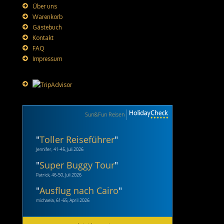
Über uns
Warenkorb
Gästebuch
Kontakt
FAQ
Impressum
Sun&Fun Reisen
"
Toller Reiseführer
"
Jennifer, 41-45, Juli 2026
"
Super Buggy Tour
"
Patrick, 46-50, Juli 2026
"
Ausflug nach Cairo
"
michaela, 61-65, April 2026