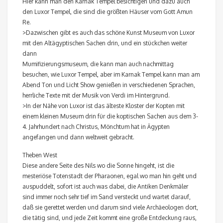
Hier kann man den Karnak Tempel besichtigen und dazu auch
den Luxor Tempel, die sind die größten Häuser vom Gott Amun
Re.
>Dazwischen gibt es auch das schöne Kunst Museum von Luxor
mit den Altägyptischen Sachen drin, und ein stückchen weiter
dann
Mumifizierungsmuseum, die kann man auch nachmittag
besuchen, wie Luxor Tempel, aber im Karnak Tempel kann man am
Abend Ton und Licht Show genießen in verschiedenen Sprachen,
herrliche Texte mit der Musik von Verdi im Hintergrund.
>In der Nähe von Luxor ist das älteste Kloster der Kopten mit
einem kleinen Museum drin für die koptischen Sachen aus dem 3-
4. Jahrhundert nach Christus, Mönchtum hat in Ägypten
angefangen und dann weltweit gebracht.
Theben West
Diese andere Seite des Nils wo die Sonne hingeht, ist die
mesteriöse Totenstadt der Pharaonen, egal wo man hin geht und
auspuddelt, sofort ist auch was dabei, die Antiken Denkmäler
sind immer noch sehr tief im Sand versteckt und wartet darauf,
daß sie gerettet werden und darum sind viele Archäeologen dort,
die tätig sind, und jede Zeit kommt eine große Entdeckung raus,