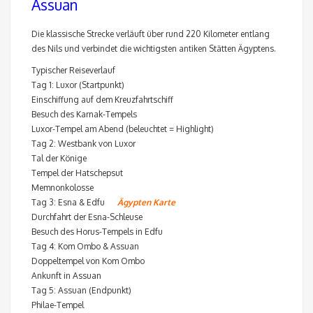
Assuan
Die klassische Strecke verläuft über rund 220 Kilometer entlang
des Nils und verbindet die wichtigsten antiken Stätten Ägyptens.
Typischer Reiseverlauf
Tag 1: Luxor (Startpunkt)
Einschiffung auf dem Kreuzfahrtschiff
Besuch des Karnak-Tempels
Luxor-Tempel am Abend (beleuchtet = Highlight)
Tag 2: Westbank von Luxor
Tal der Könige
Tempel der Hatschepsut
Memnonkolosse
Tag 3: Esna & Edfu
Ägypten Karte
Durchfahrt der Esna-Schleuse
Besuch des Horus-Tempels in Edfu
Tag 4: Kom Ombo & Assuan
Doppeltempel von Kom Ombo
Ankunft in Assuan
Tag 5: Assuan (Endpunkt)
Philae-Tempel