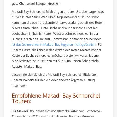
gute Chance auf Blaupunktrochen.
Makadi Bay Schnorchel Erfahrungen anderer Urlauber sagen das
nur ein kurzes Stück Weg über Stege notwendig ist und schon
kann man die beeindruckende Unterwasserlandschaft des Roten
Meeres eintauchen. Bunte Fische und wunderschöne Korallen
beobachten im herrlich klaren Wasser beim Schnorcheln in der
Bucht. Da sich das Hausriff unmittelbar in Strandnähe befindet,
ist das Schnorcheln in Makadi Bay Ägypten nicht gefährlich
?. Für
unsere Gäste. die lieber in den weiten des Roten Meeres vor der
Küste der Bucht Schnorcheln möchten, bieten wir verschiedene
Möglichkeiten bei Ausflügen mit Sun&Fun Reisen Schnorcheln
Ägypten Makadi Bay.
Lassen Sie sich durch die Makadi Bay Schnorcheln Bilder auf
unserer Website für den ein oder anderen Ägypten Ausflug
inspirieren.
Empfohlene Makadi Bay Schnorchel
Touren:
Für Makadi Bay lohnen sich vor allem drei Arten von Schnorchel-
Touren: Hausriff-Touren direkt ab Hotel, Bootsausflüge zu