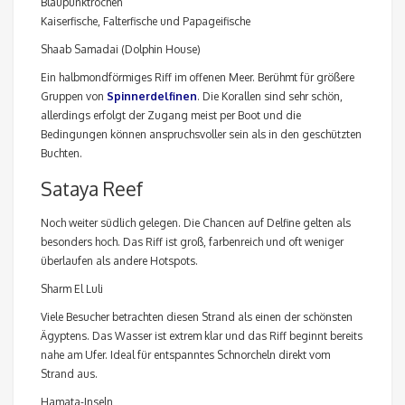
Blaupunktrochen
Kaiserfische, Falterfische und Papageifische
Shaab Samadai (Dolphin House)
Ein halbmondförmiges Riff im offenen Meer. Berühmt für größere
Gruppen von
Spinnerdelfinen
. Die Korallen sind sehr schön,
allerdings erfolgt der Zugang meist per Boot und die
Bedingungen können anspruchsvoller sein als in den geschützten
Buchten.
Sataya Reef
Noch weiter südlich gelegen. Die Chancen auf Delfine gelten als
besonders hoch. Das Riff ist groß, farbenreich und oft weniger
überlaufen als andere Hotspots.
Sharm El Luli
Viele Besucher betrachten diesen Strand als einen der schönsten
Ägyptens. Das Wasser ist extrem klar und das Riff beginnt bereits
nahe am Ufer. Ideal für entspanntes Schnorcheln direkt vom
Strand aus.
Hamata-Inseln