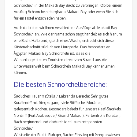
Schnorcheln in der Makadi Bay Bucht zu verbringen. Ob bei einem
Ausflug Schnorcheln Hurghada Makadi Bay oder wenn Sie sich
für ein Hotel entschieden haben.
Auch da bieten wir Ihnen veschiedene Ausflüge ab Makadi Bay
Schnorcheln an. Wie der Name schon sagt,handelt es sich hier um
eine Bucht.Halbrund, gleich eines Wadis, erstreckt sich dieser
Küstenabschnitt südlich von Hurghada. Das besondere an
Ägypten Makadi Bay Schnorcheln ist, dass die
Wasserbegeisterten Touristen direkt vom Strand aus die
Unterwasserwelt beim Schnorcheln Makadi Bay kennenlernen
können.
Die besten Schnorchelbereiche:
Südliches Hausriff (Stella / Labranda Bereich): Sehr gutes
Korallenriff mit Stegzugang, viele Rifffische, Muränen,
gelegentlich Rochen. Besonders beliebt für längere Reef-Snorkels.
Nordriff (Fort Arabesque / Grand Makadi): Farbenfrohe Korallen,
flach beginnend und dadurch ideal zum entspannten
Schnorcheln.
Westseite der Bucht: Ruhiger, flacher Einstieg mit Seegraswiesen –