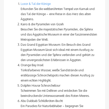
Luxor & Tal der Könige
Erkunden Sie die weltberühmten Tempel von Karnak und
das Tal der Könige – eine Reise in das Herz des alten
Ägyptens.
Kairo & die Pyramiden von Gizeh
Besuchen Sie die majestätischen Pyramiden, die Sphinx
und das Ägyptische Museum in einer der faszinierendsten
Metropolen der Welt.
Das Grand Egyptian Museum: Ein Besuch des Grand
Egyptian Museum lässt sich ideal mit einem Ausflug zu
den Pyramiden und der Sphinx verbinden und gehört zu
den unvergesslichsten Erlebnissen in Ägypten.
Orange Bay Insel
Türkisfarbenes Wasser, weiße Sandstrände und
erstklassige Schnorchelspots machen diesen Ausflug zu
einem echten Highlight.
Dolphin House Schnorcheltour
Schwimmen Sie mit Delfinen und entdecken Sie die
beeindruckende Unterwasserwelt des Roten Meeres.
Abu Dabbab Schildkröten-Bucht
Ein Paradies für Naturliebhaber – begegnen Sie