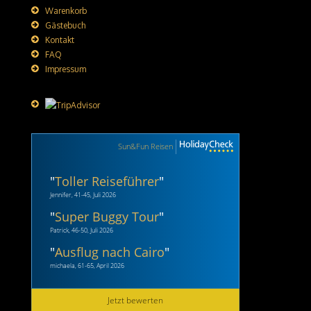
Warenkorb
Gästebuch
Kontakt
FAQ
Impressum
Sun&Fun Reisen
"
Toller Reiseführer
"
Jennifer, 41-45, Juli 2026
"
Super Buggy Tour
"
Patrick, 46-50, Juli 2026
"
Ausflug nach Cairo
"
michaela, 61-65, April 2026
Jetzt bewerten