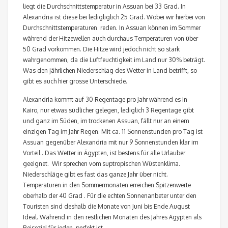
liegt die Durchschnittstemperatur in Assuan bei 33 Grad. In
Alexandria ist diese bei ledigliglich 25 Grad. Wobei wir hierbei von
Durchschnittstemperaturen reden. In Assuan können im Sommer
während der Hitzewellen auch durchaus Temperaturen von über
50 Grad vorkommen. Die Hitze wird jedoch nicht so stark
wahrgenommen, da die Luftfeuchtigkeit im Land nur 30% beträgt.
Was den jährlichen Niederschlag des Wetter in Land betrifft, so
gibt es auch hier grosse Unterschiede.
Alexandria kommt auf 30 Regentage pro Jahr während es in
Kairo, nur etwas südlicher gelegen, lediglich 3 Regentage gibt
und ganz im Süden, im trockenen Assuan, fällt nur an einem
einzigen Tag im Jahr Regen. Mit ca. 11 Sonnenstunden pro Tag ist
Assuan gegenüber Alexandria mit nur 9 Sonnenstunden klar im
Vorteil . Das Wetter in Ägypten, ist bestens für alle Urlauber
geeignet. Wir sprechen vom suptropischen Wüstenklima.
Niederschläge gibt es fast das ganze Jahr über nicht.
Temperaturen in den Sommermonaten erreichen Spitzenwerte
oberhalb der 40 Grad . Für die echten Sonnenanbeter unter den
Touristen sind deshalb die Monate von Juni bis Ende August
Ideal. Während in den restlichen Monaten des Jahres Ägypten als
Reiseziel für jeden perfekt ist.