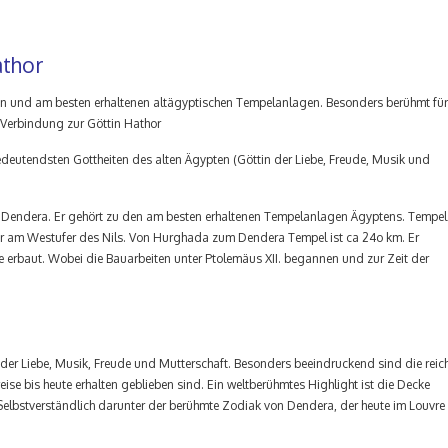
athor
en und am besten erhaltenen altägyptischen Tempelanlagen. Besonders berühmt für
 Verbindung zur Göttin Hathor
deutendsten Gottheiten des alten Ägypten (Göttin der Liebe, Freude, Musik und
 Dendera. Er gehört zu den am besten erhaltenen Tempelanlagen Ägyptens. Tempel
or am Westufer des Nils. Von Hurghada zum Dendera Tempel ist ca 24o km. Er
 erbaut. Wobei die Bauarbeiten unter Ptolemäus XII. begannen und zur Zeit der
 der Liebe, Musik, Freude und Mutterschaft. Besonders beeindruckend sind die reic
eise bis heute erhalten geblieben sind. Ein weltberühmtes Highlight ist die Decke
Selbstverständlich darunter der berühmte Zodiak von Dendera, der heute im Louvre